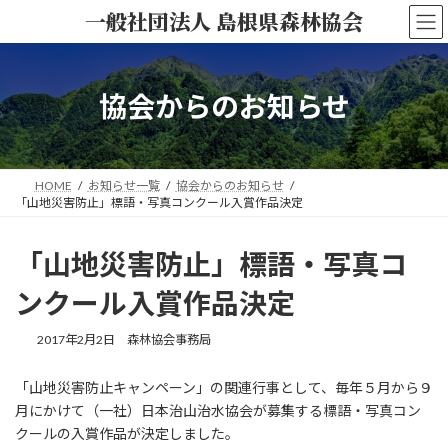
コ
ナ
一般社団法人 島根県森林協会
ン
ビ
テ
ゲ
ン
ー
ツ
シ
協会からのお知らせ
へ
ョ
ス
ン
キ
に
ッ
移
HOME
お知らせ一覧
協会からのお知らせ
プ
動
「山地災害防止」標語・写真コンクール入賞作品決定
「山地災害防止」標語・写真コ
ンクール入賞作品決定
2017年2月2日
森林協会事務局
「山地災害防止キャンペーン」の関連行事として、毎年５月から９
月にかけて（一社）日本治山治水協会が募集する標語・写真コン
クールの入賞作品が決定しました。