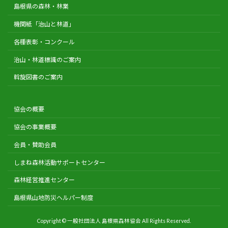
島根県の森林・林業
機関紙「治山と林道」
各種表彰・コンクール
治山・林道標識のご案内
斡旋図書のご案内
協会の概要
協会の事業概要
会員・賛助会員
しまね森林活動サポートセンター
森林経営推進センター
島根県山地防災ヘルパー制度
Copyright © 一般社団法人 島根県森林協会 All Rights Reserved.