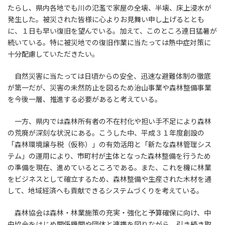
たらし、県内各地でも川の氾濫で家屋の全壊、半壊、床上浸水が
発生した。被災された皆様に心よりお見舞い申し上げるととも
に、１日も早い復旧を望んでいる。加えて、このところ連日猛暑が
続いている。特に被災地での復旧作業に当たっては熱中症対策に
十分配慮していただきたい。
自然災害に当たっては日頃からの安全、迅速な避難体制の徹底
が第一だが、災害の未然防止を図るため治山事業や森林整備事業
を今後一層、推進する必要があると考えている。
一方、県内では森林所有者の不在村化や担い手不足により森林
の荒廃が深刻な状況にある。こうした中、平成３１年度創設の
「森林環境譲与税（仮称）」の有効活用と「新たな森林管理シス
テム」の運用により、市町村が主体となった森林整備を行うため
の準備を現在、進めているところである。また、これを機に林業
をビジネスとして確立するため、森林整備や生産された木材を通
して、地域経済へも貢献できるシステムづくりを考えている。
森林協会は森林・林業施策の充実・強化と予算確保に向け、中
央協会をはじめ関係機関や団体と連携を図りながら、引き続き取