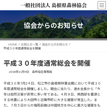
コ
ナ
一般社団法人 島根県森林協会
ン
ビ
テ
ゲ
ン
ー
ツ
シ
協会からのお知らせ
へ
ョ
ス
ン
キ
に
ッ
移
HOME
お知らせ一覧
協会からのお知らせ
プ
動
平成３０年度通常総会を開催
平成３０年度通常総会を開催
2018年11月9日
森林協会事務局
平成３０年7月2４日、松江市の島根県林業会館において平成３０
年度通常総会を開催しました。開会に当たり、速水会長から「今
年は自然災害が非常に多い年である。４月９日、県西部を震源と
する地震により大田市と近隣市町に大きな被害が発生した。ま
た、７月５日からの梅雨前線は中国地方を中心に甚大な被害をも