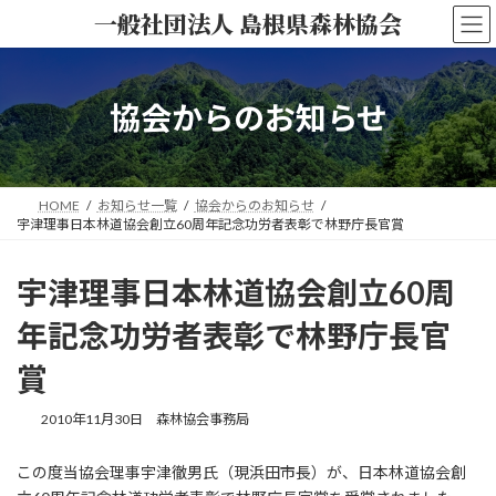
コ
ナ
一般社団法人 島根県森林協会
ン
ビ
テ
ゲ
ン
ー
ツ
シ
協会からのお知らせ
へ
ョ
ス
ン
キ
に
ッ
移
HOME
お知らせ一覧
協会からのお知らせ
プ
動
宇津理事日本林道協会創立60周年記念功労者表彰で林野庁長官賞
宇津理事日本林道協会創立60周
年記念功労者表彰で林野庁長官
賞
2010年11月30日
森林協会事務局
この度当協会理事宇津徹男氏（現浜田市長）が、日本林道協会創