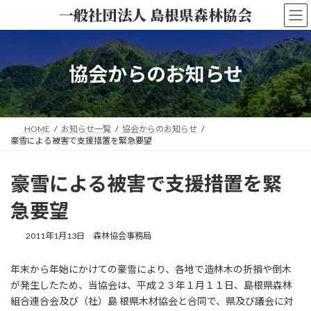
コ
ナ
一般社団法人 島根県森林協会
ン
ビ
テ
ゲ
ン
ー
ツ
シ
協会からのお知らせ
へ
ョ
ス
ン
キ
に
ッ
移
HOME
お知らせ一覧
協会からのお知らせ
プ
動
豪雪による被害で支援措置を緊急要望
豪雪による被害で支援措置を緊
急要望
2011年1月13日
森林協会事務局
年末から年始にかけての豪雪により、各地で造林木の折損や倒木
が発生したため、当協会は、平成２３年１月１１日、島根県森林
組合連合会及び（社）島 根県木材協会と合同で、県及び議会に対