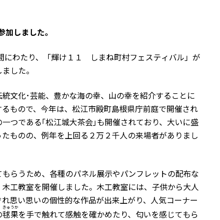
参加しました。
間にわたり、「輝け１１ しまね町村フェスティバル」が
しました。
統文化･芸能、豊かな海の幸、山の幸を紹介することに
するもので、今年は、松江市殿町島根県庁前庭で開催され
一つである｢松江城大茶会｣も開催されており、大いに盛
ったものの、例年を上回る２万２千人の来場者がありまし
てもらうため、各種のパネル展示やパンフレットの配布な
、木工教室を開催しました。木工教室には、子供から大人
ぞれ思い思いの個性的な作品が出来上がり、人気コーナー
きゅうか
の
毬果
を手で触れて感触を確かめたり、匂いを感じてもら