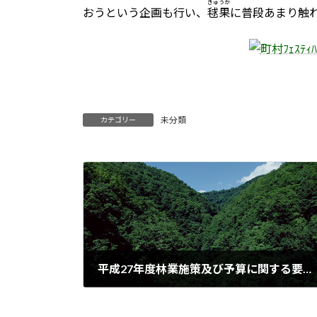
きゅうか
おうという企画も行い、
毬果
に普段あまり触
未分類
カテゴリー
平成27年度林業施策及び予算に関する要望
2014年9月29日