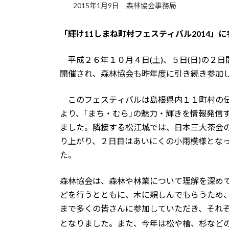
2015年1月9日
森林協会事務局
「輝け
11
しまね町村フェスティバル
2014
」に
平
成２６年１０月４日
(
土
)
、５日
(
日
)
の２日
開催され、森林協会も昨年度に引き続き参加
このフェスティバルは島根県内１１町村の伝
より、｢まち・むら｣の魅力・輝きを情報発信
ました。隣接する松江城では、日本三大茶会の
り上がり、２日目はあいにくの小雨模様とな
た。
森林協会は、森林や林業について理解を深め
どを行うとともに、木に親しんでもらうため
まで多くの皆さんに参加していただき、それ
となりました。また、今年は松や檜、杉など