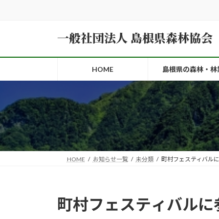
コ
ナ
ン
ビ
テ
ゲ
一般社団法人 島根県森林協会
ン
ー
ツ
シ
へ
ョ
HOME
島根県の森林・林
ス
ン
キ
に
ッ
移
プ
動
HOME
お知らせ一覧
未分類
町村フェスティバル
町村フェスティバルに