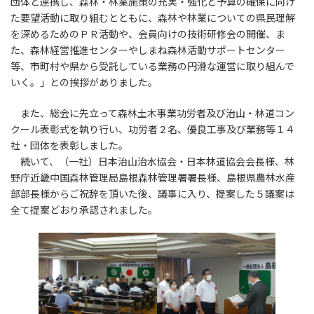
団体と連携し、森林・林業施策の充実・強化と予算の確保に向け
た要望活動に取り組むとともに、森林や林業についての県民理解
を深めるためのＰＲ活動や、会員向けの技術研修会の開催、ま
た、森林経営推進センターやしまね森林活動サポートセンター
等、市町村や県から受託している業務の円滑な運営に取り組んで
いく。」との挨拶がありました。
また、総会に先立って森林土木事業功労者及び治山・林道コン
クール表彰式を執り行い、功労者２名、優良工事及び業務等１４
社・団体を表彰しました。
続いて、（一社）日本治山治水協会・日本林道協会会長様、林
野庁近畿中国森林管理局島根森林管理署署長様、島根県農林水産
部部長様からご祝辞を頂いた後、議事に入り、提案した５議案は
全て提案どおり承認されました。