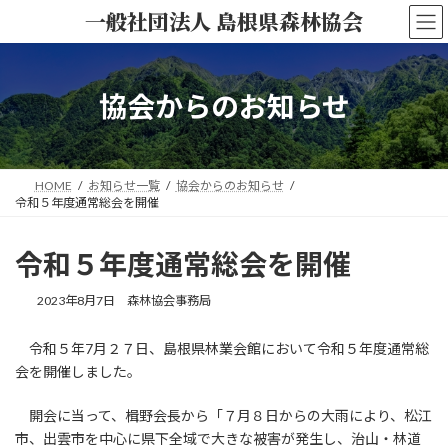
コ
ナ
一般社団法人 島根県森林協会
ン
ビ
テ
ゲ
ン
ー
ツ
シ
協会からのお知らせ
へ
ョ
ス
ン
キ
に
ッ
移
HOME
お知らせ一覧
協会からのお知らせ
プ
動
令和５年度通常総会を開催
令和５年度通常総会を開催
2023年8月7日
森林協会事務局
令和５年7月２７日、島根県林業会館において令和５年度通常総
会を開催しました。
開会に当って、楫野会長から「７月８日からの大雨により、松江
市、出雲市を中心に県下全域で大きな被害が発生し、治山・林道