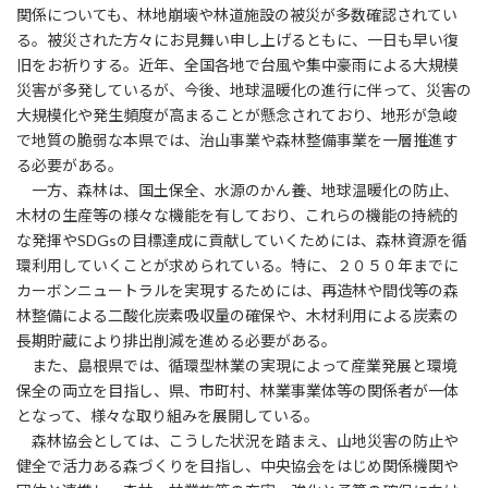
関係についても、林地崩壊や林道施設の被災が多数確認されてい
る。被災された方々にお見舞い申し上げるともに、一日も早い復
旧をお祈りする。近年、全国各地で台風や集中豪雨による大規模
災害が多発しているが、今後、地球温暖化の進行に伴って、災害の
大規模化や発生頻度が高まることが懸念されており、地形が急峻
で地質の脆弱な本県では、治山事業や森林整備事業を一層推進す
る必要がある。
一方、森林は、国土保全、水源のかん養、地球温暖化の防止、
木材の生産等の様々な機能を有しており、これらの機能の持続的
な発揮やSDGsの目標達成に貢献していくためには、森林資源を循
環利用していくことが求められている。特に、２０５０年までに
カーボンニュートラルを実現するためには、再造林や間伐等の森
林整備による二酸化炭素吸収量の確保や、木材利用による炭素の
長期貯蔵により排出削減を進める必要がある。
また、島根県では、循環型林業の実現によって産業発展と環境
保全の両立を目指し、県、市町村、林業事業体等の関係者が一体
となって、様々な取り組みを展開している。
森林協会としては、こうした状況を踏まえ、山地災害の防止や
健全で活力ある森づくりを目指し、中央協会をはじめ関係機関や