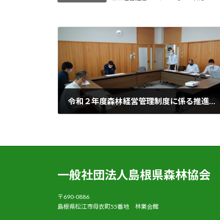
令和２年度森林経営管理制度に係る推進連絡会議の開催
2020年9月14日
一般社団法人島根県森林協会
〒690-0886
島根県松江市母衣町55番地 林業会館