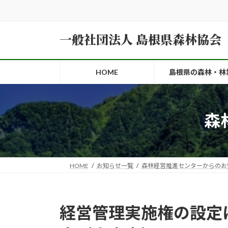
コ
ナ
ン
ビ
テ
ゲ
一般社団法人 島根県森林協会
ン
ー
ツ
シ
へ
ョ
HOME
島根県の森林・林
ス
ン
キ
に
ッ
移
森
プ
動
HOME
お知らせ一覧
森林経営推進センターからのお
経営管理実施権の設定