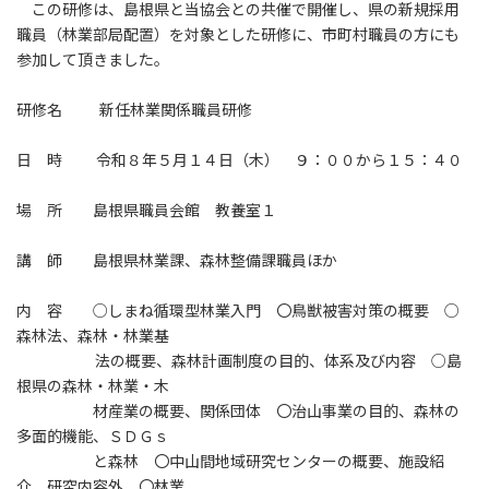
この研修は、島根県と当協会との共催で開催し、県の新規採用
職員（林業部局配置）を対象とした研修に、市町村職員の方にも
参加して頂きました。
研修名 新任林業関係職員研修
日 時 令和８年５月１４日（木） ９：００から１５：４０
場 所 島根県職員会館 教養室１
講 師 島根県林業課、森林整備課職員ほか
内 容 ○しまね循環型林業入門 〇鳥獣被害対策の概要 ○
森林法、森林・林業基
法の概要、森林計画制度の目的、体系及び内容 ○島
根県の森林・林業・木
材産業の概要、関係団体 〇治山事業の目的、森林の
多面的機能、ＳＤＧｓ
と森林 〇中山間地域研究センターの概要、施設紹
介、研究内容外 〇林業