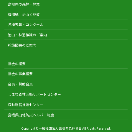
島根県の森林・林業
機関紙「治山と林道」
各種表彰・コンクール
治山・林道標識のご案内
斡旋図書のご案内
協会の概要
協会の事業概要
会員・賛助会員
しまね森林活動サポートセンター
森林経営推進センター
島根県山地防災ヘルパー制度
Copyright © 一般社団法人 島根県森林協会 All Rights Reserved.