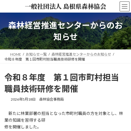
コ
ナ
一般社団法人 島根県森林協会
ン
ビ
テ
ゲ
ン
ー
森林経営推進センターからのお
ツ
シ
へ
ョ
知らせ
ス
ン
キ
に
ッ
移
HOME
お知らせ一覧
森林経営推進センターからのお知らせ
プ
動
令和８年度 第１回市町村担当職員技術研修を開催
令和８年度 第１回市町村担当
職員技術研修を開催
2026年5月18日
森林協会事務局
新たに林業部署の担当となった市町村職員の方を対象とし、林
業の知識を習得する研
修を開催しました。