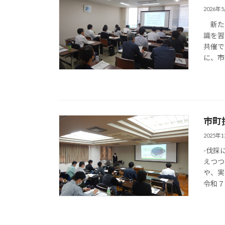
2026年
新たに
識を習
共催で
に、市
市町
2025年
-伐採
えつつ
や、実
令和７ 